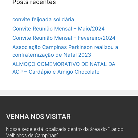
Posts recentes
convite feijoada solidária
Convite Reunião Mensal – Maio/2024
Convite Reunião Mensal – Fevereiro/2024
Associação Campinas Parkinson realizou a
confraternização de Natal 2023
ALMOÇO COMEMORATIVO DE NATAL DA
ACP – Cardápio e Amigo Chocolate
VENHA NOS VISITAR
Nossa sede está localizada dentro da área do “Lar do
Velhinhos de Campinas”.