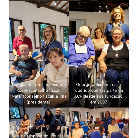
Douglas (diretor financeiro),
George e Simone, casal
Roseli (conselho fiscal),
querido que faz parte da
Natal (conselho fiscal) e Rita
ACP desde sua fundação,
(presidente).
em 2007.
Aglaia (esposa do Josias),