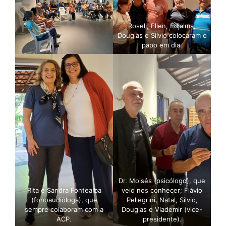
Roseli, Ellen, Edjalma,
Douglas e Silvio colocaram o
papo em dia.
Dr. Moisés (psicólogo), que
Rita e Sandra Fontealba
veio nos conhecer; Flávio
(fonoaudióloga), que
Pellegrini, Natal, Sílvio,
sempre colaboram com a
Douglas e Vlademir (vice-
ACP.
presidente).