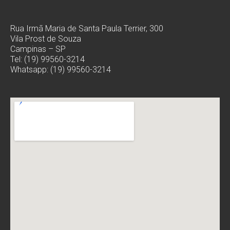
Rua Irmã Maria de Santa Paula Terrier, 300
Vila Prost de Souza
Campinas – SP
Tel: (19) 99560-3214
Whatsapp: (19) 99560-3214