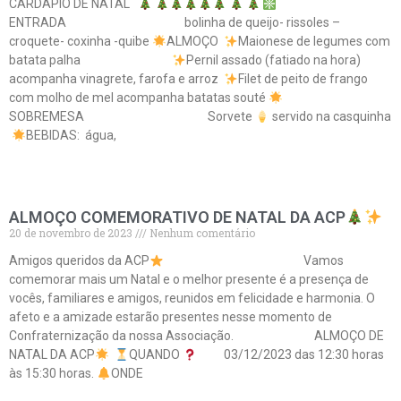
CARDÁPIO DE NATAL
ENTRADA bolinha de queijo- rissoles –
croquete- coxinha -quibe
ALMOÇO
Maionese de legumes com
batata palha
Pernil assado (fatiado na hora)
acompanha vinagrete, farofa e arroz
Filet de peito de frango
com molho de mel acompanha batatas souté
SOBREMESA Sorvete
servido na casquinha
BEBIDAS: água,
Leia mais »
ALMOÇO COMEMORATIVO DE NATAL DA ACP
20 de novembro de 2023
Nenhum comentário
Amigos queridos da ACP
Vamos
comemorar mais um Natal e o melhor presente é a presença de
vocês, familiares e amigos, reunidos em felicidade e harmonia. O
afeto e a amizade estarão presentes nesse momento de
Confraternização da nossa Associação. ALMOÇO DE
NATAL DA ACP
QUANDO
03/12/2023 das 12:30 horas
às 15:30 horas.
ONDE