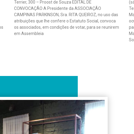
e
Terrier, 300 – Proost de Souza EDITAL DE
(s
CONVOCAÇÃO A Presidente da ASSOCIAÇÃO
Te
CAMPINAS PARKINSON, Sra. RITA QUEIROZ, no uso das
Ma
atribuições que lhe confere o Estatuto Social, convoca
oc
os
os associados, em condições de votar, para se reunirem
pa
em Assembleia
Ma
So
Leia mais »
Lei