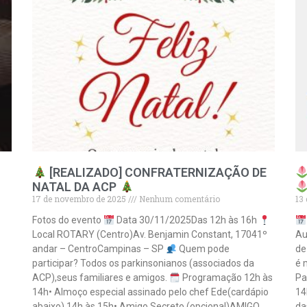
[REALIZADO] CONFRATERNIZAÇÃO DE
NATAL DA ACP
17 de novembro de 2025
Nenhum comentário
13
Fotos do evento
Data 30/11/2025Das 12h às 16h
Local ROTARY (Centro)Av. Benjamin Constant, 17041º
Au
andar – CentroCampinas – SP
Quem pode
de
participar? Todos os parkinsonianos (associados da
é 
ACP),seus familiares e amigos.
Programação 12h às
Pa
14h• Almoço especial assinado pelo chef Ede(cardápio
14
abaixo) 14h às 15h• Amigo Secreto (opcional)AMIGO
da