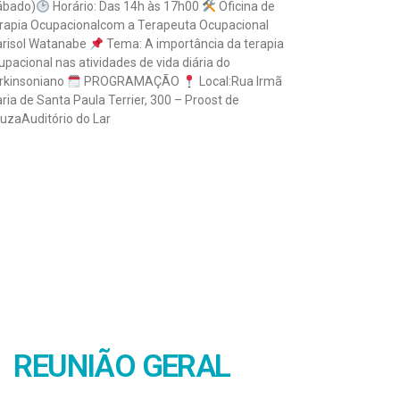
ábado)
Horário: Das 14h às 17h00
Oficina de
rapia Ocupacionalcom a Terapeuta Ocupacional
risol Watanabe
Tema: A importância da terapia
upacional nas atividades de vida diária do
rkinsoniano
PROGRAMAÇÃO
Local:Rua Irmã
ria de Santa Paula Terrier, 300 – Proost de
uzaAuditório do Lar
a mais »
REUNIÃO GERAL