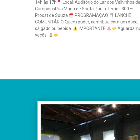
14h às 17h
Local: Auditório do Lar dos Velhinhos d
CampinasRua Maria de Santa Paula Terrier, 300 –
Proost de Souza
PROGRAMAÇÃO
LANCHE
COMUNITÁRIO Quem puder, contribua com um doce,
salgado ou bebida.
IMPORTANTE
Aguardam
vocês!
Leia mais »