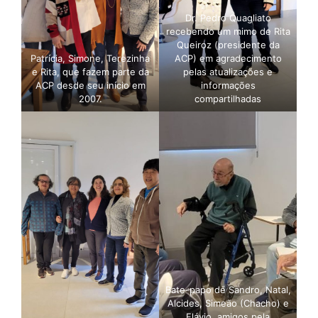
Dr. Pedro Quagliato
recebendo um mimo de Rita
Queiroz (presidente da
Patrícia, Simone, Terezinha
ACP) em agradecimento
e Rita, que fazem parte da
pelas atualizações e
ACP desde seu início em
informações
2007.
compartilhadas
Bate-papo de Sandro, Natal,
Alcides, Simeão (Chacho) e
Flávio, amigos pela