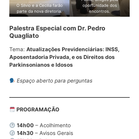
O Silvio e a Cecilia farão
oportunidade dos
parte da nova diretoria.
encontros.
Palestra Especial com Dr. Pedro
Quagliato
Tema:
Atualizações Previdenciárias: INSS,
Aposentadoria Privada, e os Direitos dos
Parkinsonianos e Idosos
Espaço aberto para perguntas
PROGRAMAÇÃO
14h00
– Acolhimento
14h30
– Avisos Gerais